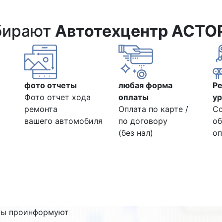
бирают
Автотехцентр АСТО
фото отчеты
любая форма
Р
Фото отчет хода
оплаты
ур
ремонта
Оплата по карте /
С
вашего автомобиля
по договору
об
(без нал)
оп
ты проинформуют