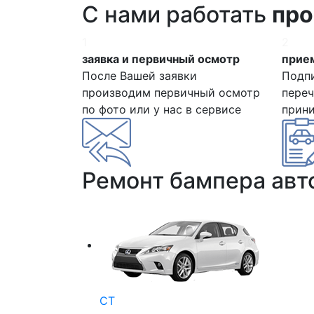
С нами работать
про
1
2
заявка и первичный осмотр
прием
После Вашей заявки
Подп
производим первичный осмотр
переч
по фото или у нас в сервисе
прин
Ремонт бампера ав
CT