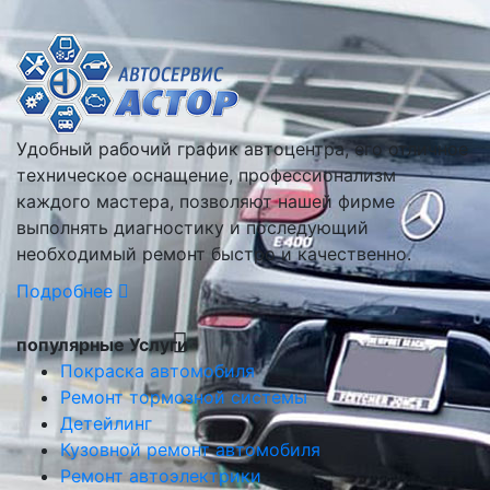
Удобный рабочий график автоцентра, его отличное
техническое оснащение, профессионализм
каждого мастера, позволяют нашей фирме
выполнять диагностику и последующий
необходимый ремонт быстро и качественно.
Подробнее
популярные Услуги
Покраска автомобиля
Ремонт тормозной системы
Детейлинг
Кузовной ремонт автомобиля
Ремонт автоэлектрики