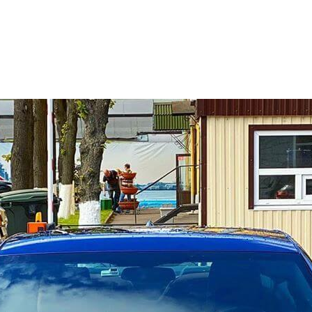
ВИД 
Чип-тюни
АВТ
Chevrole
СРО