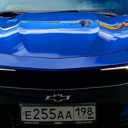
1 час
стои
от 15000
заказать пох