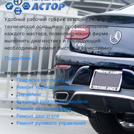
Удобный рабочий график автоцентра, его отличное
техническое оснащение, профессионализм
каждого мастера, позволяют нашей фирме
выполнять диагностику и последующий
необходимый ремонт быстро и качественно.
Подробнее
популярные Услуги
Покраска автомобиля
Ремонт тормозной системы
Детейлинг
Кузовной ремонт автомобиля
Ремонт автоэлектрики
Ремонт двигателя
Ремонт рулевого управления