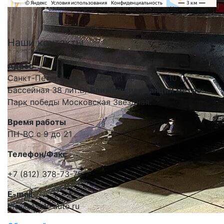
Наши
контакты
Адрес
Санкт-Петербург, Витебский пр-т д.17 к.10 (ул.
Бассейная 38 лит.В)
Ближайшие станции метро:
Парк победы Московская Звездная.
Время работы
ПН-ВС с 9 до 21
Телефон/Факс
+7 (812) 378-73-75
E-mail
mail@astor-auto.ru