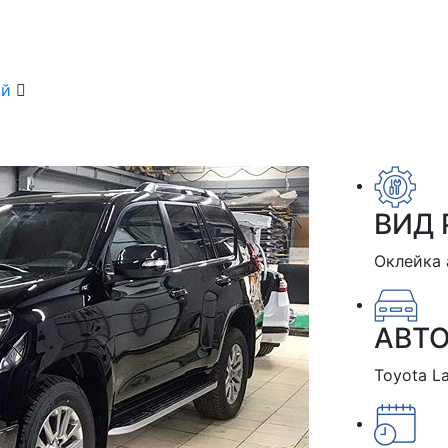
ой
ВИД 
Оклейка 
АВТ
Toyota La