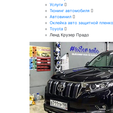
Услуги
Тюнинг автомобиля
Автовинил
Оклейка авто защитной пленк
Toyota
Ленд Крузер Прадо