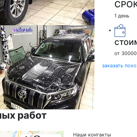
СРО
1 день
стои
от 30000
заказать пох
ных работ
Наши
контакты