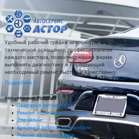
Удобный рабочий график автоцентра, его отличное
техническое оснащение, профессионализм
каждого мастера, позволяют нашей фирме
выполнять диагностику и последующий
необходимый ремонт быстро и качественно.
Подробнее
популярные Услуги
Покраска автомобиля
Ремонт тормозной системы
Детейлинг
Кузовной ремонт автомобиля
Ремонт автоэлектрики