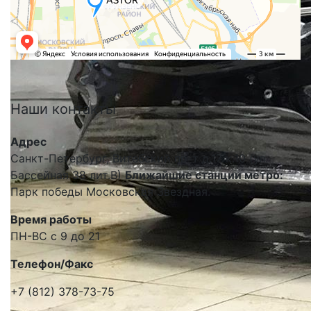
Наши
контакты
Адрес
Санкт-Петербург, Витебский пр-т д.17 к.10 (ул.
Бассейная 38 лит.В)
Ближайшие станции метро:
Парк победы Московская Звездная.
Время работы
ПН-ВС с 9 до 21
Телефон/Факс
+7 (812) 378-73-75