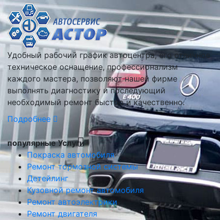
Удобный рабочий график автоцентра, его отличное
техническое оснащение, профессионализм
каждого мастера, позволяют нашей фирме
выполнять диагностику и последующий
необходимый ремонт быстро и качественно.
Подробнее
популярные Услуги
Покраска автомобиля
Ремонт тормозной системы
Детейлинг
Кузовной ремонт автомобиля
Ремонт автоэлектрики
Ремонт двигателя