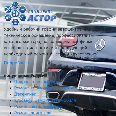
Удобный рабочий график автоцентра, его отличное
техническое оснащение, профессионализм
каждого мастера, позволяют нашей фирме
выполнять диагностику и последующий
необходимый ремонт быстро и качественно.
Подробнее
популярные Услуги
Покраска автомобиля
Ремонт тормозной системы
Детейлинг
Кузовной ремонт автомобиля
Ремонт автоэлектрики
Ремонт двигателя