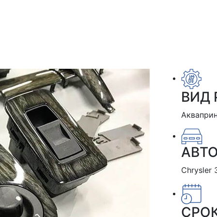
ВИД 
Аквапри
АВТ
Chrysler
СРО