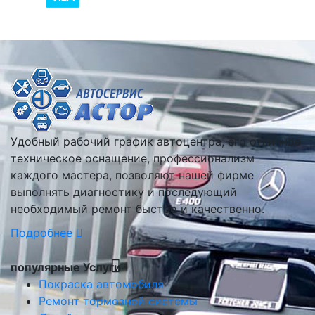
Удобный рабочий график автоцентра, его отличное
техническое оснащение, профессионализм
каждого мастера, позволяют нашей фирме
выполнять диагностику и последующий
необходимый ремонт быстро и качественно.
Подробнее
популярные Услуги
Покраска автомобиля
Ремонт тормозной системы