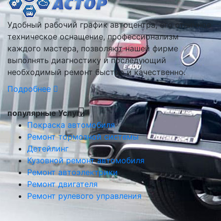
Удобный рабочий график автоцентра, его отличное
техническое оснащение, профессионализм
каждого мастера, позволяют нашей фирме
выполнять диагностику и последующий
необходимый ремонт быстро и качественно.
Подробнее
популярные Услуги
Покраска автомобиля
Ремонт тормозной системы
Детейлинг
Кузовной ремонт автомобиля
Ремонт автоэлектрики
Ремонт двигателя
Ремонт рулевого управления