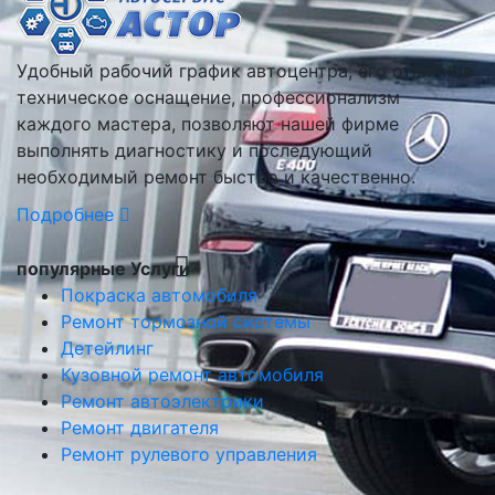
Удобный рабочий график автоцентра, его отличное
техническое оснащение, профессионализм
каждого мастера, позволяют нашей фирме
выполнять диагностику и последующий
необходимый ремонт быстро и качественно.
Подробнее
популярные Услуги
Покраска автомобиля
Ремонт тормозной системы
Детейлинг
Кузовной ремонт автомобиля
Ремонт автоэлектрики
Ремонт двигателя
Ремонт рулевого управления