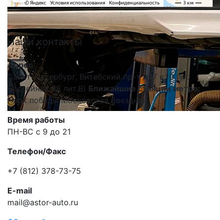
Наши
контакты
Адрес
Санкт-Петербург, Витебский пр-т д.17 к.10 (ул.
Бассейная 38 лит.В)
Ближайшие станции метро:
Парк победы Московская Звездная.
Время работы
ПН-ВС с 9 до 21
Телефон/Факс
+7 (812) 378-73-75
E-mail
mail@astor-auto.ru