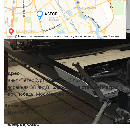
Наши
контакты
Адрес
Санкт-Петербург, Витебский пр-т д.17 к.10 (ул.
Бассейная 38 лит.В)
Ближайшие станции метро:
Парк победы Московская Звездная.
Время работы
ПН-ВС с 9 до 21
Телефон/Факс