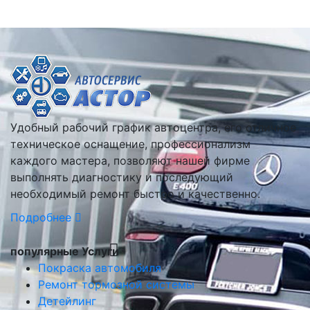
Удобный рабочий график автоцентра, его отличное
техническое оснащение, профессионализм
каждого мастера, позволяют нашей фирме
выполнять диагностику и последующий
необходимый ремонт быстро и качественно.
Подробнее
популярные Услуги
Покраска автомобиля
Ремонт тормозной системы
Детейлинг