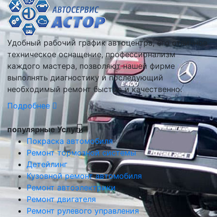
Удобный рабочий график автоцентра, его отличное
техническое оснащение, профессионализм
каждого мастера, позволяют нашей фирме
выполнять диагностику и последующий
необходимый ремонт быстро и качественно.
Подробнее
популярные Услуги
Покраска автомобиля
Ремонт тормозной системы
Детейлинг
Кузовной ремонт автомобиля
Ремонт автоэлектрики
Ремонт двигателя
Ремонт рулевого управления