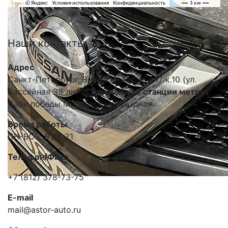
Наши
контакты
Адрес
Санкт-Петербург, Витебский пр-т д.17 к.10 (ул.
Бассейная 38 лит.В)
Ближайшие станции метро:
Парк победы Московская Звездная.
Время работы
ПН-ВС с 9 до 21
Телефон/Факс
+7 (812) 378-73-75
E-mail
mail@astor-auto.ru