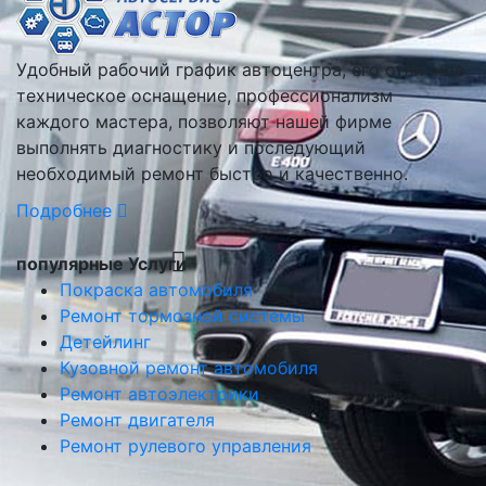
Удобный рабочий график автоцентра, его отличное
техническое оснащение, профессионализм
каждого мастера, позволяют нашей фирме
выполнять диагностику и последующий
необходимый ремонт быстро и качественно.
Подробнее
популярные Услуги
Покраска автомобиля
Ремонт тормозной системы
Детейлинг
Кузовной ремонт автомобиля
Ремонт автоэлектрики
Ремонт двигателя
Ремонт рулевого управления