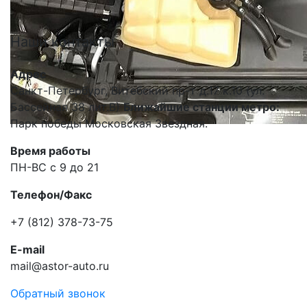
Наши
контакты
Адрес
Санкт-Петербург, Витебский пр-т д.17 к.10 (ул.
Бассейная 38 лит.В)
Ближайшие станции метро:
Парк победы Московская Звездная.
Время работы
ПН-ВС с 9 до 21
Телефон/Факс
+7 (812) 378-73-75
E-mail
mail@astor-auto.ru
Обратный звонок