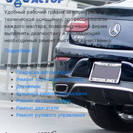
Удобный рабочий график автоцентра, его отличное
техническое оснащение, профессионализм
каждого мастера, позволяют нашей фирме
выполнять диагностику и последующий
необходимый ремонт быстро и качественно.
Подробнее
популярные Услуги
Покраска автомобиля
Ремонт тормозной системы
Детейлинг
Кузовной ремонт автомобиля
Ремонт автоэлектрики
Ремонт двигателя
Ремонт рулевого управления