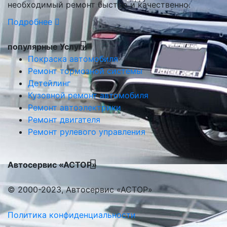
необходимый ремонт быстро и качественно.
Подробнее
популярные Услуги
Покраска автомобиля
Ремонт тормозной системы
Детейлинг
Кузовной ремонт автомобиля
Ремонт автоэлектрики
Ремонт двигателя
Ремонт рулевого управления
Автосервис «АСТОР»
© 2000-2023, Автосервис «АСТОР»
Политика конфиденциальности