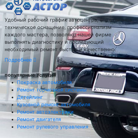
Удобный рабочий график автоцентра, его отличное
техническое оснащение, профессионализм
каждого мастера, позволяют нашей фирме
выполнять диагностику и последующий
необходимый ремонт быстро и качественно.
Подробнее
популярные Услуги
Покраска автомобиля
Ремонт тормозной системы
Детейлинг
Кузовной ремонт автомобиля
Ремонт автоэлектрики
Ремонт двигателя
Ремонт рулевого управления