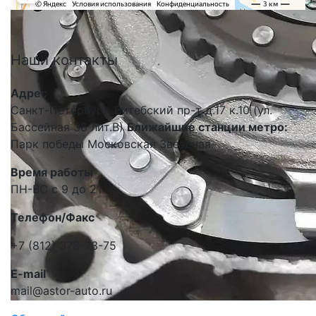
Наши
контакты
Адрес
Санкт-Петербург, Витебский пр-т д.17 к.10 (ул.
Бассейная 38 лит.В)
Ближайшие станции метро:
Парк победы Московская Звездная.
Время работы
ПН-ВС с 9 до 21
Телефон/Факс
+7 (812) 378-73-75
E-mail
mail@astor-auto.ru