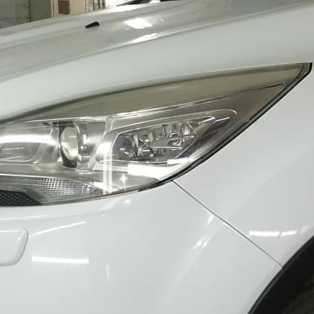
40 минут
стои
700 руб.
заказать пох