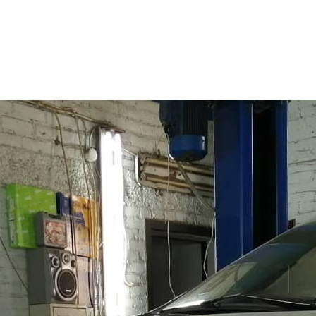
ВИД 
Замена 
АВТ
Ford Kug
СРО