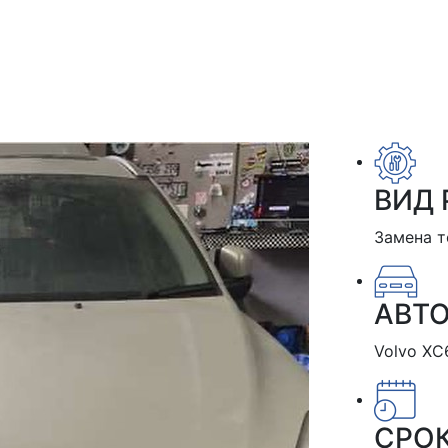
ВИД 
Замена 
АВТ
Volvo XC
СРО