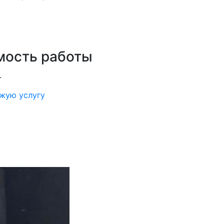
мость работы
.
ожую услугу