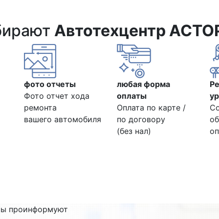
бирают
Автотехцентр АСТО
фото отчеты
любая форма
Р
Фото отчет хода
оплаты
ур
ремонта
Оплата по карте /
С
вашего автомобиля
по договору
об
(без нал)
оп
ты проинформуют