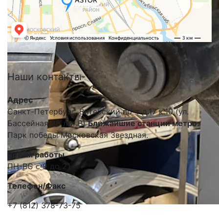
Наши
контакты
Адрес
Санкт-Петербург, Витебский пр-т д.17 к.10 (ул.
Бассейная 38 лит.В)
Ближайшие станции метро:
Парк победы Московская Звездная.
Время работы
ПН-ВС с 9 до 21
Телефон/Факс
+7 (812) 378-73-75