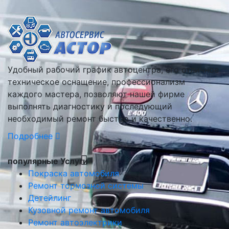
Удобный рабочий график автоцентра, его отличное
техническое оснащение, профессионализм
каждого мастера, позволяют нашей фирме
выполнять диагностику и последующий
необходимый ремонт быстро и качественно.
Подробнее
популярные Услуги
Покраска автомобиля
Ремонт тормозной системы
Детейлинг
Кузовной ремонт автомобиля
Ремонт автоэлектрики