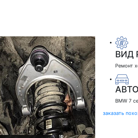
ВИД 
Ремонт х
АВТ
BMW 7 с
заказать пох