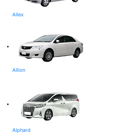
Allex
Allion
Alphard