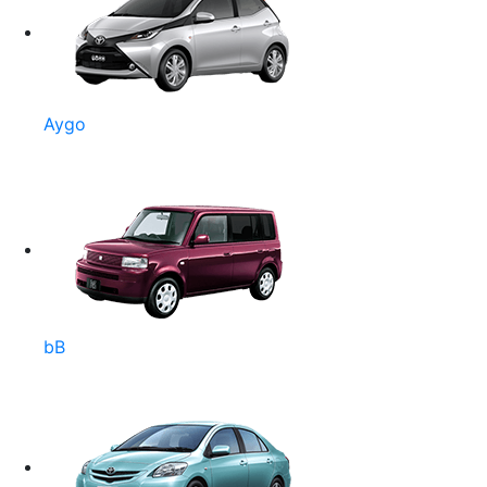
Aygo
bB