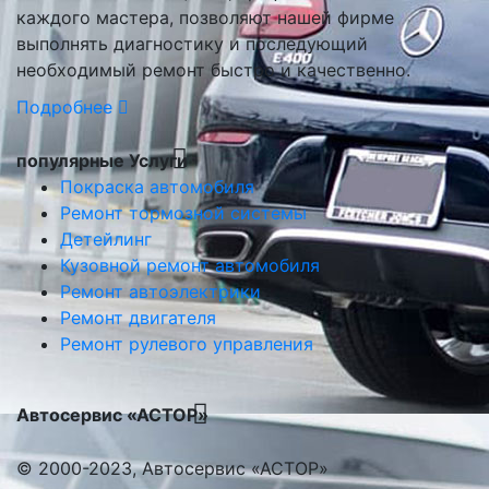
каждого мастера, позволяют нашей фирме
выполнять диагностику и последующий
необходимый ремонт быстро и качественно.
Подробнее
популярные Услуги
Покраска автомобиля
Ремонт тормозной системы
Детейлинг
Кузовной ремонт автомобиля
Ремонт автоэлектрики
Ремонт двигателя
Ремонт рулевого управления
Автосервис «АСТОР»
© 2000-2023, Автосервис «АСТОР»