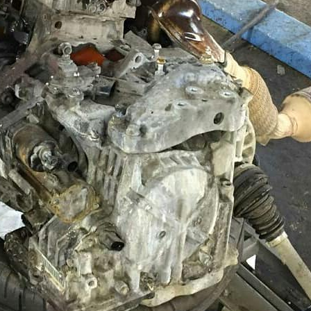
от 3 дне
стои
от 60 000
заказать пох