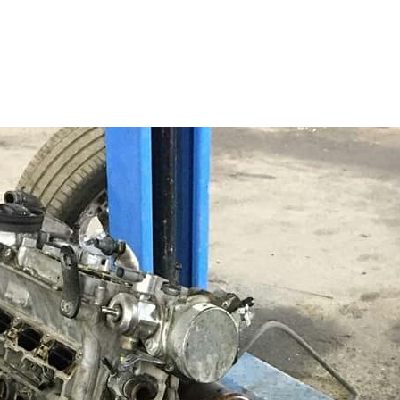
ВИД 
Капитал
АВТ
Volkswag
СРО