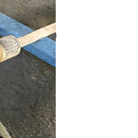
й
мость работы
 руб.
ожую услугу