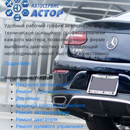
Удобный рабочий график автоцентра, его отличное
техническое оснащение, профессионализм
каждого мастера, позволяют нашей фирме
выполнять диагностику и последующий
необходимый ремонт быстро и качественно.
Подробнее
популярные Услуги
Покраска автомобиля
Ремонт тормозной системы
Детейлинг
Кузовной ремонт автомобиля
Ремонт автоэлектрики
Ремонт двигателя
Ремонт рулевого управления