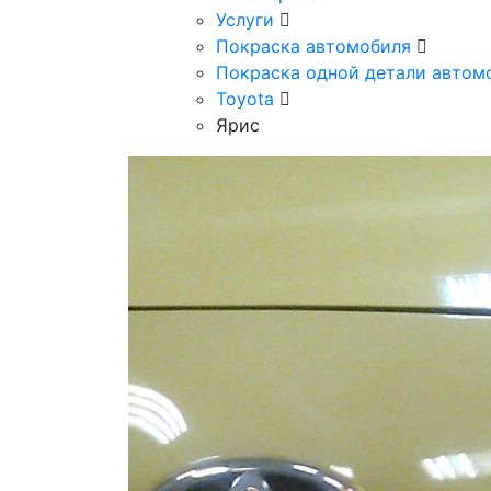
Услуги
Покраска автомобиля
Покраска одной детали авто
Toyota
Ярис