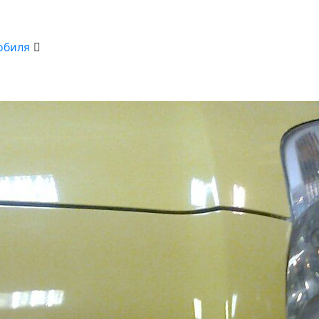
мобиля
ВИД 
Покраска
АВТ
Toyota Ya
СРО