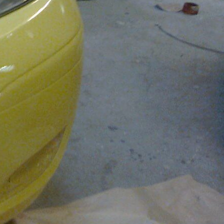
мость работы
руб.
ожую услугу