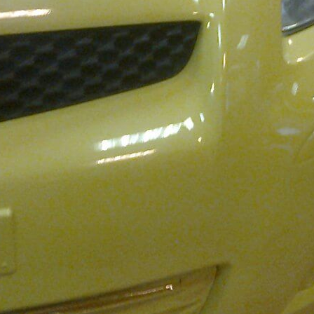
1 день
стои
от 3500 
заказать пох