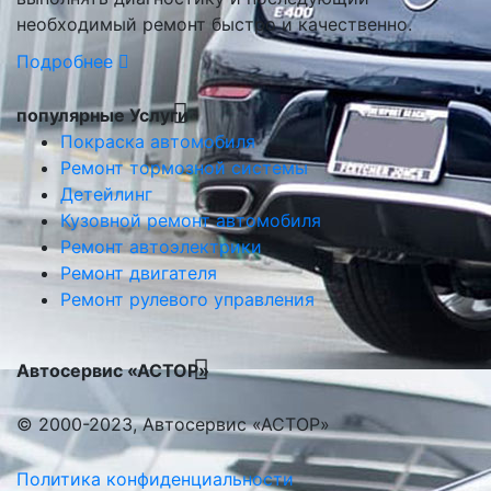
необходимый ремонт быстро и качественно.
Подробнее
популярные Услуги
Покраска автомобиля
Ремонт тормозной системы
Детейлинг
Кузовной ремонт автомобиля
Ремонт автоэлектрики
Ремонт двигателя
Ремонт рулевого управления
Автосервис «АСТОР»
© 2000-2023, Автосервис «АСТОР»
Политика конфиденциальности