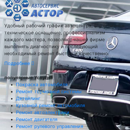
Удобный рабочий график автоцентра, его отличное
техническое оснащение, профессионализм
каждого мастера, позволяют нашей фирме
выполнять диагностику и последующий
необходимый ремонт быстро и качественно.
Подробнее
популярные Услуги
Покраска автомобиля
Ремонт тормозной системы
Детейлинг
Кузовной ремонт автомобиля
Ремонт автоэлектрики
Ремонт двигателя
Ремонт рулевого управления