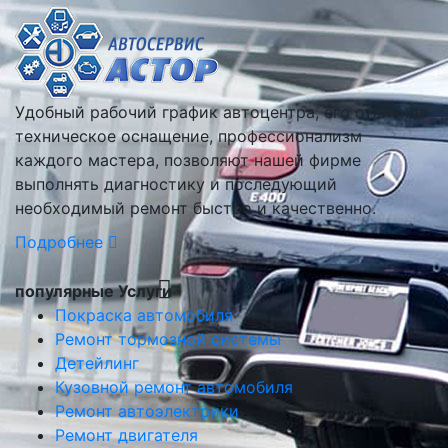
Удобный рабочий график автоцентра, его отличное
техническое оснащение, профессионализм
каждого мастера, позволяют нашей фирме
выполнять диагностику и последующий
необходимый ремонт быстро и качественно.
Подробнее
популярные Услуги
Покраска автомобиля
Ремонт тормозной системы
Детейлинг
Кузовной ремонт автомобиля
Ремонт автоэлектрики
Ремонт двигателя