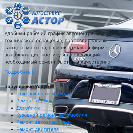
Удобный рабочий график автоцентра, его отличное
техническое оснащение, профессионализм
каждого мастера, позволяют нашей фирме
выполнять диагностику и последующий
необходимый ремонт быстро и качественно.
Подробнее
популярные Услуги
Покраска автомобиля
Ремонт тормозной системы
Детейлинг
Кузовной ремонт автомобиля
Ремонт автоэлектрики
Ремонт двигателя