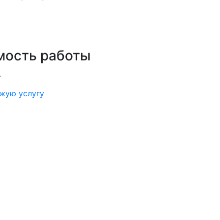
мость работы
.
ожую услугу