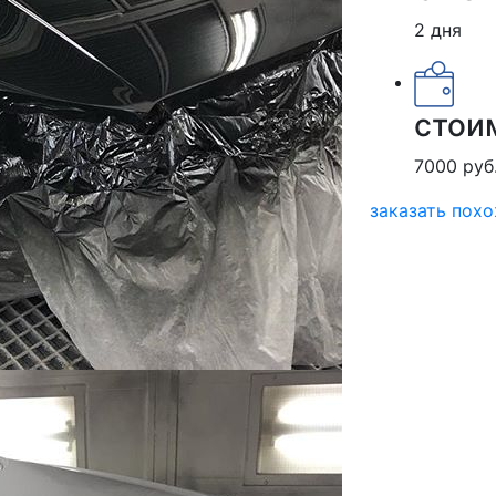
2 дня
стои
7000 руб
заказать пох