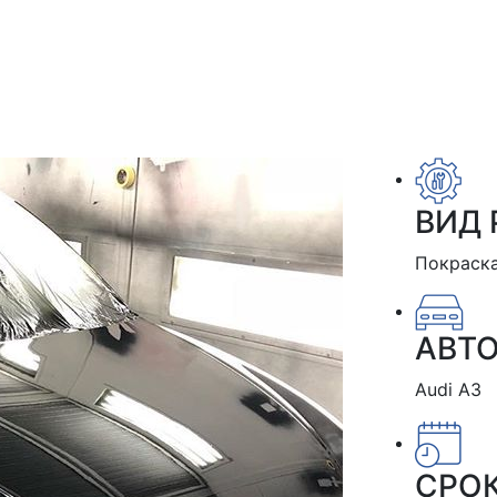
ВИД 
Покраск
АВТ
Audi A3
СРО