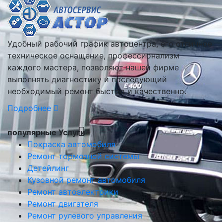
Удобный рабочий график автоцентра, его отличное
техническое оснащение, профессионализм
каждого мастера, позволяют нашей фирме
выполнять диагностику и последующий
необходимый ремонт быстро и качественно.
Подробнее
популярные Услуги
Покраска автомобиля
Ремонт тормозной системы
Детейлинг
Кузовной ремонт автомобиля
Ремонт автоэлектрики
Ремонт двигателя
Ремонт рулевого управления