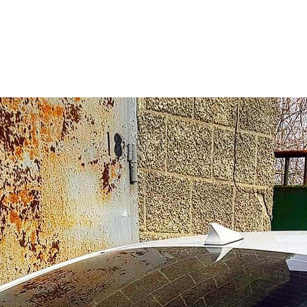
ВИД 
Покраск
АВТ
Kia Cerat
СРО