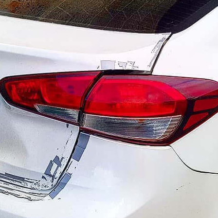
2 дня
стои
7000 руб
заказать пох