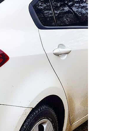
мость работы
.
ожую услугу