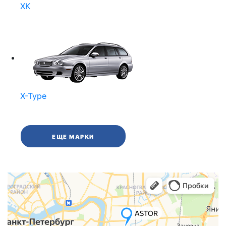
XK
X-Type
ЕЩЕ МАРКИ