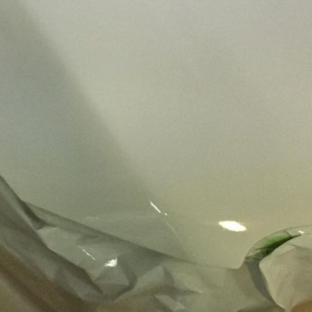
1 день
стои
3500 руб
заказать пох