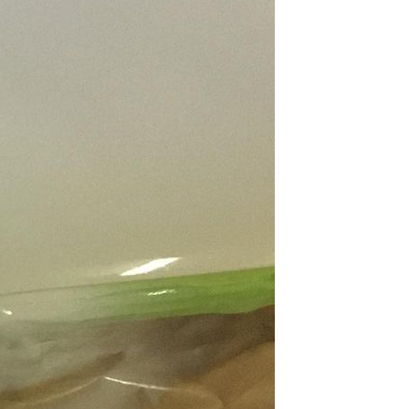
мость работы
.
ожую услугу