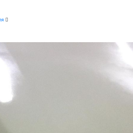
ля
ВИД 
Локальна
АВТ
Volvo XC
СРО