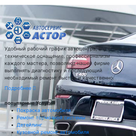
Удобный рабочий график автоцентра, его отличное
техническое оснащение, профессионализм
каждого мастера, позволяют нашей фирме
выполнять диагностику и последующий
необходимый ремонт быстро и качественно.
Подробнее
популярные Услуги
Покраска автомобиля
Ремонт тормозной системы
Детейлинг
Кузовной ремонт автомобиля