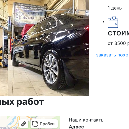
1 день
стои
от 3500 
заказать пох
ных работ
Наши
контакты
Адрес