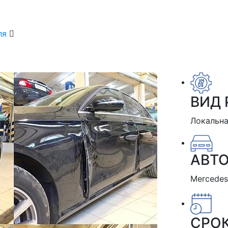
ля
ВИД 
Локальна
АВТ
Mercedes
СРО