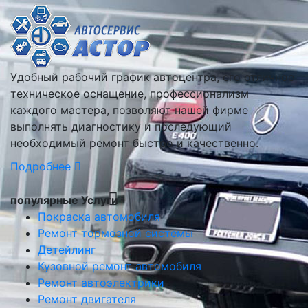
Удобный рабочий график автоцентра, его отличное
техническое оснащение, профессионализм
каждого мастера, позволяют нашей фирме
выполнять диагностику и последующий
необходимый ремонт быстро и качественно.
Подробнее
популярные Услуги
Покраска автомобиля
Ремонт тормозной системы
Детейлинг
Кузовной ремонт автомобиля
Ремонт автоэлектрики
Ремонт двигателя