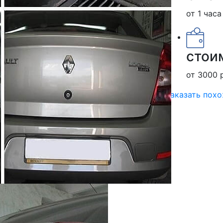
от 1 часа
стои
от 3000 
заказать пох