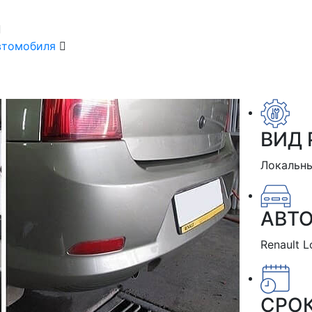
автомобиля
ВИД 
Локальны
АВТ
Renault 
СРО