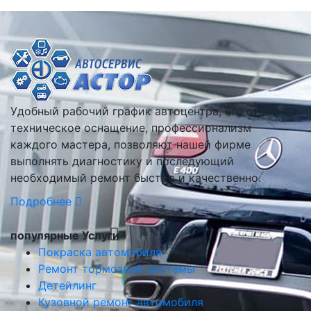
Удобный рабочий график автоцентра, его отличное
техническое оснащение, профессионализм
каждого мастера, позволяют нашей фирме
выполнять диагностику и последующий
необходимый ремонт быстро и качественно.
Подробнее
популярные Услуги
Покраска автомобиля
Ремонт тормозной системы
Детейлинг
Кузовной ремонт автомобиля