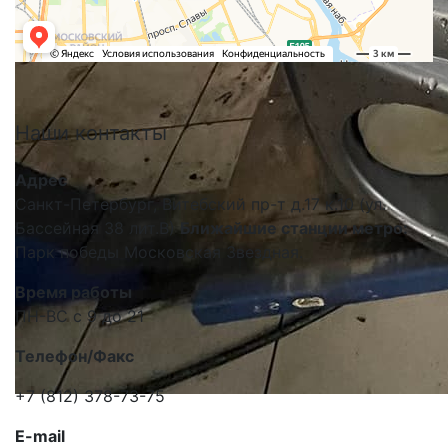
Наши
контакты
Адрес
Санкт-Петербург, Витебский пр-т д.17 к.10 (ул.
Бассейная 38 лит.В)
Ближайшие станции метро:
Парк победы Московская Звездная.
Время работы
ПН-ВС с 9 до 21
Телефон/Факс
+7 (812) 378-73-75
E-mail