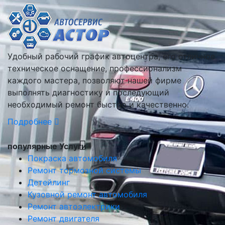
Удобный рабочий график автоцентра, его отличное
техническое оснащение, профессионализм
каждого мастера, позволяют нашей фирме
выполнять диагностику и последующий
необходимый ремонт быстро и качественно.
Подробнее
популярные Услуги
Покраска автомобиля
Ремонт тормозной системы
Детейлинг
Кузовной ремонт автомобиля
Ремонт автоэлектрики
Ремонт двигателя