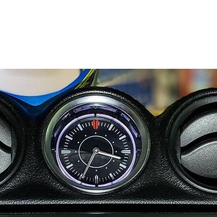
ВИД 
Установк
АВТ
Suzuki Vi
СРО