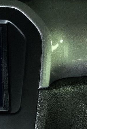
мость работы
руб.
ожую услугу