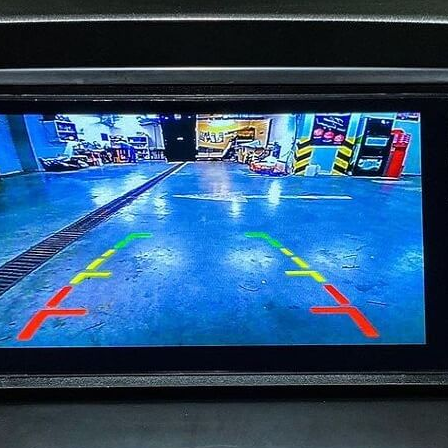
от 1 часа
стои
от 1 500 
заказать пох