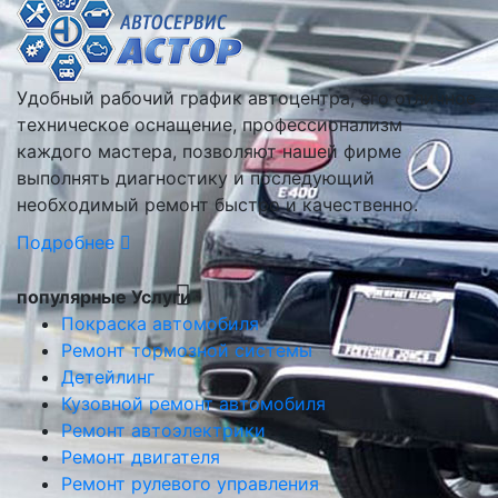
Удобный рабочий график автоцентра, его отличное
техническое оснащение, профессионализм
каждого мастера, позволяют нашей фирме
выполнять диагностику и последующий
необходимый ремонт быстро и качественно.
Подробнее
популярные Услуги
Покраска автомобиля
Ремонт тормозной системы
Детейлинг
Кузовной ремонт автомобиля
Ремонт автоэлектрики
Ремонт двигателя
Ремонт рулевого управления