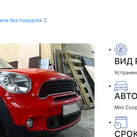
иле без покраски
ВИД 
Устранен
АВТ
Mini Coo
СРО