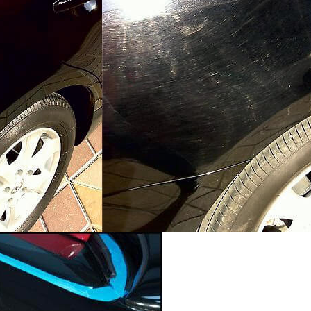
1 день
стои
от 3000 
заказать пох