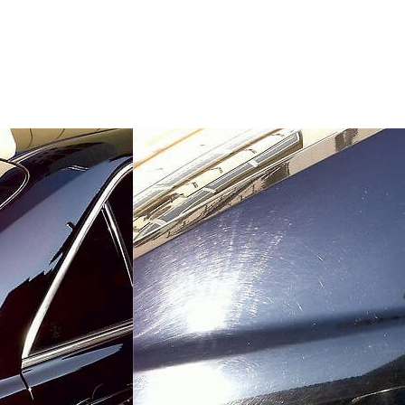
ВИД 
Полиров
АВТ
Toyota C
СРО