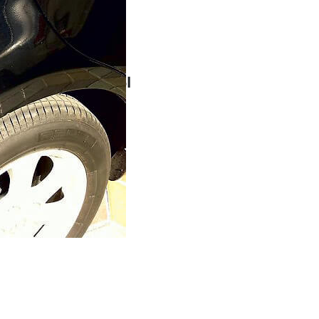
мость работы
руб.
ожую услугу