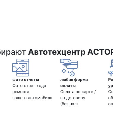
бирают
Автотехцентр АСТО
фото отчеты
любая форма
Р
Фото отчет хода
оплаты
ур
ремонта
Оплата по карте /
С
вашего автомобиля
по договору
об
(без нал)
оп