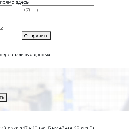
 прямо здесь
Отправить
 персональных данных
ть
й пр-т д.17 к.10 (ул. Бассейная 38 лит.В)