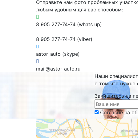
Отправьте нам фото проблемных участк
любым удобным для вас способом:
8 905 277-74-74 (whats up)
8 905 277-74-74 (viber)
astor_auto (skype)
mail@astor-auto.ru
Наши специалис
о том что нужно 
Запишитесь на п
Согласие на о