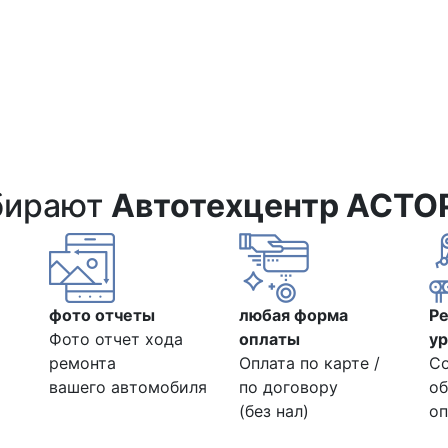
бирают
Автотехцентр АСТО
фото отчеты
любая форма
Р
Фото отчет хода
оплаты
ур
ремонта
Оплата по карте /
С
вашего автомобиля
по договору
об
(без нал)
оп