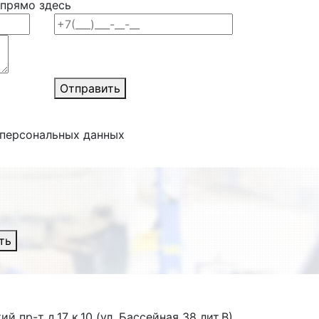
 прямо здесь
Отправить
 персональных данных
ть
й пр-т д.17 к.10 (ул. Бассейная 38 лит.В)