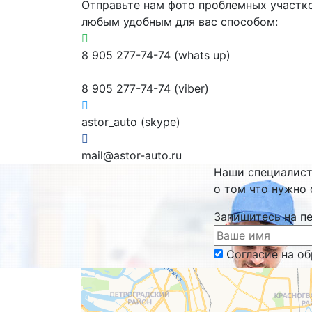
Отправьте нам фото проблемных участк
любым удобным для вас способом:
8 905 277-74-74 (whats up)
8 905 277-74-74 (viber)
astor_auto (skype)
mail@astor-auto.ru
Наши специалис
о том что нужно 
Запишитесь на п
Согласие на о