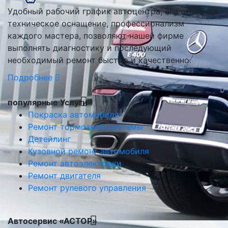
Удобный рабочий график автоцентра, его отличное
техническое оснащение, профессионализм
каждого мастера, позволяют нашей фирме
выполнять диагностику и последующий
необходимый ремонт быстро и качественно.
Подробнее
популярные Услуги
Покраска автомобиля
Ремонт тормозной системы
Детейлинг
Кузовной ремонт автомобиля
Ремонт автоэлектрики
Ремонт двигателя
Ремонт рулевого управления
Автосервис «АСТОР»